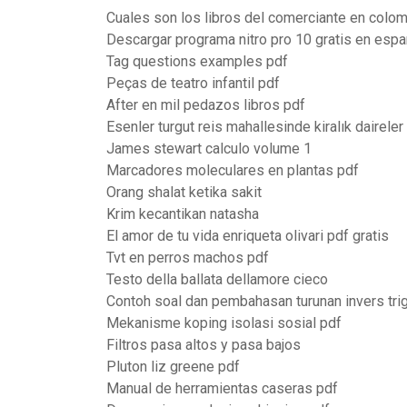
Cuales son los libros del comerciante en colo
Descargar programa nitro pro 10 gratis en espa
Tag questions examples pdf
Peças de teatro infantil pdf
After en mil pedazos libros pdf
Esenler turgut reis mahallesinde kiralık daireler
James stewart calculo volume 1
Marcadores moleculares en plantas pdf
Orang shalat ketika sakit
Krim kecantikan natasha
El amor de tu vida enriqueta olivari pdf gratis
Tvt en perros machos pdf
Testo della ballata dellamore cieco
Contoh soal dan pembahasan turunan invers tri
Mekanisme koping isolasi sosial pdf
Filtros pasa altos y pasa bajos
Pluton liz greene pdf
Manual de herramientas caseras pdf