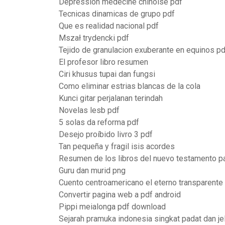
Depression medecine chinoise pdf
Tecnicas dinamicas de grupo pdf
Que es realidad nacional pdf
Mszał trydencki pdf
Tejido de granulacion exuberante en equinos pd
El profesor libro resumen
Ciri khusus tupai dan fungsi
Como eliminar estrias blancas de la cola
Kunci gitar perjalanan terindah
Novelas lesb pdf
5 solas da reforma pdf
Desejo proíbido livro 3 pdf
Tan pequeña y fragil isis acordes
Resumen de los libros del nuevo testamento p
Guru dan murid png
Cuento centroamericano el eterno transparente
Convertir pagina web a pdf android
Pippi meialonga pdf download
Sejarah pramuka indonesia singkat padat dan jel