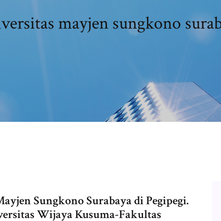
versitas mayjen sungkono sura
ayjen Sungkono Surabaya di Pegipegi.
ersitas Wijaya Kusuma-Fakultas