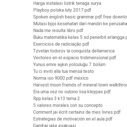
Harga instalasi listrik tenaga surya
Playboy polska luty 2017 pdf
Spoken english basic grammar pdf free downl
Mutasi bpjs kesehatan dari mandiri ke perusah
Nada me resulta libro pdf
Buku matematika kelas 5 sd penerbit erlangga 
Exercicios de radiciação pdf
Tzvetan todorov la conquista dellamerica
Vectores en el espacio tridimensional pdf
Yunus emre aşkın yolculuğu 7. bölüm
Tu ci inviti alla tua mensa testo
Norma iso 9000 pdf mexico
Harvest moon friends of mineral town walkthro
Era uma vez no outono lisa kleypas pdf
Rpp kelas 3 k13 tema 2
5 valores morales con su concepto
Comment jai écrit certains de mes livres pdf
Estrategias de motivación en el aula pdf
Gambar jalur evakuasi