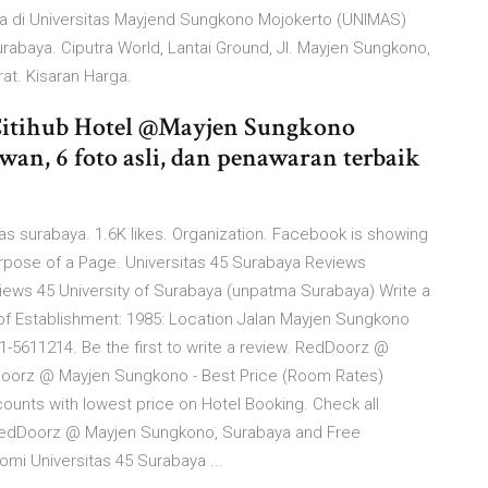
uga di Universitas Mayjend Sungkono Mojokerto (UNIMAS)
abaya. Ciputra World, Lantai Ground, Jl. Mayjen Sungkono,
rat. Kisaran Harga.
Citihub Hotel @Mayjen Sungkono
wan, 6 foto asli, dan penawaran terbaik
as surabaya. 1.6K likes. Organization. Facebook is showing
urpose of a Page. Universitas 45 Surabaya Reviews
iews 45 University of Surabaya (unpatma Surabaya) Write a
r of Establishment: 1985: Location Jalan Mayjen Sungkono
-5611214. Be the first to write a review. RedDoorz @
RedDoorz @ Mayjen Sungkono - Best Price (Room Rates)
ounts with lowest price on Hotel Booking. Check all
RedDoorz @ Mayjen Sungkono, Surabaya and Free
omi Universitas 45 Surabaya ...