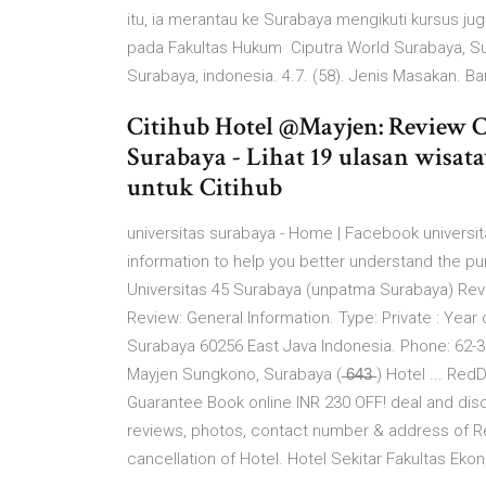
itu, ia merantau ke Surabaya mengikuti kursus j
pada Fakultas Hukum Ciputra World Surabaya, Sur
Surabaya, indonesia. 4.7. (58). Jenis Masakan. Ba
Citihub Hotel @Mayjen: Review 
Surabaya - Lihat 19 ulasan wisata
untuk Citihub
universitas surabaya - Home | Facebook universit
information to help you better understand the p
Universitas 45 Surabaya (unpatma Surabaya) Rev
Review: General Information. Type: Private : Yea
Surabaya 60256 East Java Indonesia. Phone: 62-31
Mayjen Sungkono, Surabaya ( ̶6̶4̶3̶ ) Hotel ... 
Guarantee Book online INR 230 OFF! deal and disc
reviews, photos, contact number & address of 
cancellation of Hotel. Hotel Sekitar Fakultas Ekon