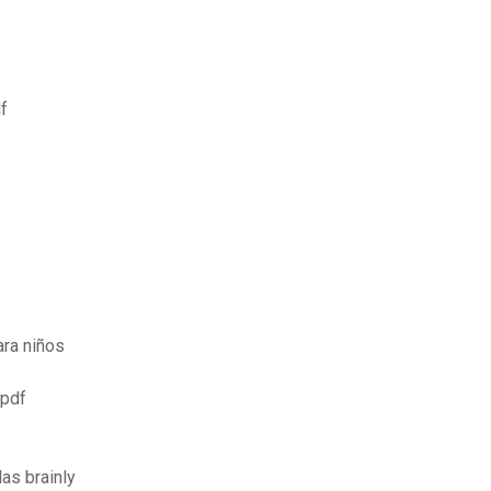
f
ara niños
 pdf
as brainly