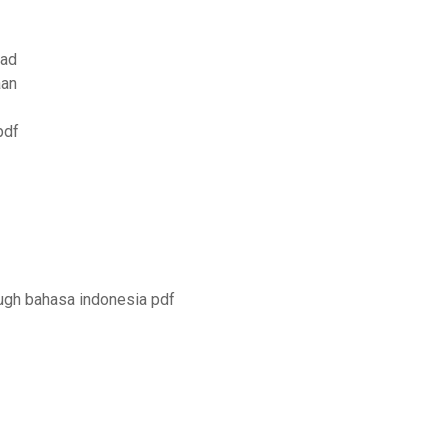
oad
aan
pdf
ugh bahasa indonesia pdf