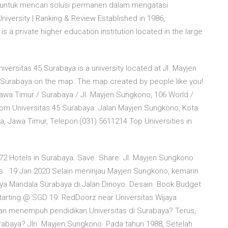
untuk mencari solusi permanen dalam mengatasi
iversity | Ranking & Review Established in 1986,
is a private higher education institution located in the large
iversitas 45 Surabaya is a university located at Jl. Mayjen
 Surabaya on the map. The map created by people like you!
Jawa Timur / Surabaya / Jl. Mayjen Sungkono, 106 World /
com Universitas 45 Surabaya. Jalan Mayjen Sungkono, Kota
a, Jawa Timur, Telepon:(031) 5611214 Top Universities in
272 Hotels in Surabaya. Save. Share. Jl. Mayjen Sungkono
es 19 Jan 2020 Selain meninjau Mayjen Sungkono, kemarin
 Widya Mandala Surabaya di Jalan Dinoyo. Desain Book Budget
 starting @ SGD 19. RedDoorz near Universitas Wijaya
juan menempuh pendidikan Universitas di Surabaya? Terus,
urabaya? Jln. Mayjen Sungkono Pada tahun 1988, Setelah