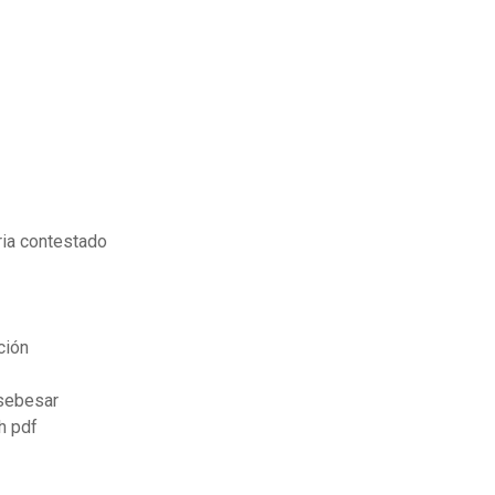
ria contestado
ción
sebesar
h pdf