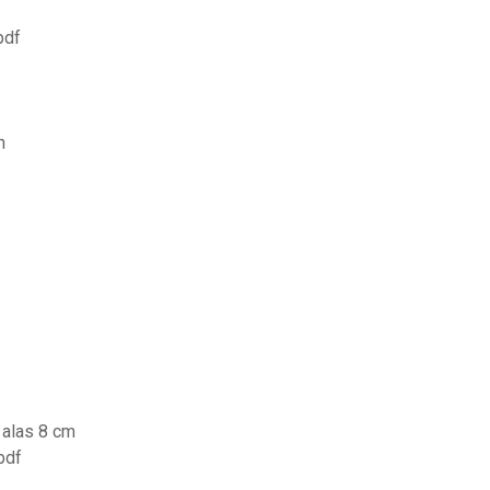
pdf
h
 alas 8 cm
pdf