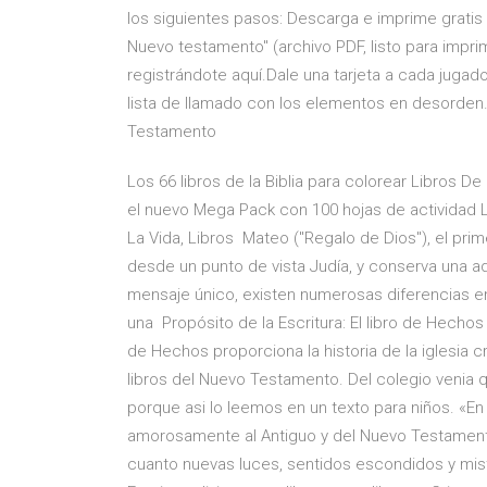
los siguientes pasos: Descarga e imprime gratis e
Nuevo testamento" (archivo PDF, listo para impri
registrándote aquí.Dale una tarjeta a cada jugador
lista de llamado con los elementos en desorden. 
Testamento
Los 66 libros de la Biblia para colorear Libros De 
el nuevo Mega Pack con 100 hojas de actividad Li
La Vida, Libros Mateo ("Regalo de Dios"), el pri
desde un punto de vista Judía, y conserva una ad
mensaje único, existen numerosas diferencias e
una Propósito de la Escritura: El libro de Hechos
de Hechos proporciona la historia de la iglesia cr
libros del Nuevo Testamento. Del colegio venia qu
porque asi lo leemos en un texto para niños. «En 
amorosamente al Antiguo y del Nuevo Testamento
cuanto nuevas luces, sentidos escondidos y mis