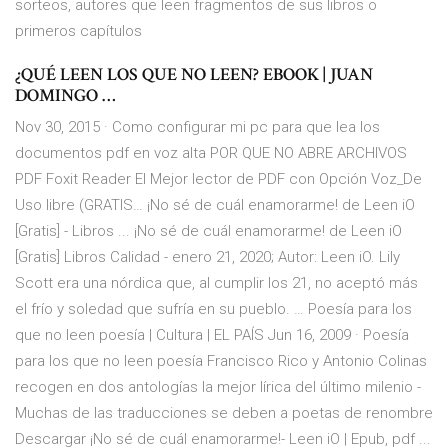
sorteos, autores que leen fragmentos de sus libros o
primeros capítulos
¿QUÉ LEEN LOS QUE NO LEEN? EBOOK | JUAN
DOMINGO …
Nov 30, 2015 · Como configurar mi pc para que lea los
documentos pdf en voz alta POR QUE NO ABRE ARCHIVOS
PDF Foxit Reader El Mejor lector de PDF con Opción Voz_De
Uso libre (GRATIS… ¡No sé de cuál enamorarme! de Leen iO
[Gratis] - Libros ... ¡No sé de cuál enamorarme! de Leen iO
[Gratis] Libros Calidad - enero 21, 2020; Autor: Leen iO. Lily
Scott era una nórdica que, al cumplir los 21, no aceptó más
el frío y soledad que sufría en su pueblo. … Poesía para los
que no leen poesía | Cultura | EL PAÍS Jun 16, 2009 · Poesía
para los que no leen poesía Francisco Rico y Antonio Colinas
recogen en dos antologías la mejor lírica del último milenio -
Muchas de las traducciones se deben a poetas de renombre
Descargar ¡No sé de cuál enamorarme!- Leen iO | Epub, pdf ...