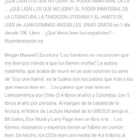
¿QUE LEEN LOS QUE NO LEEN?: EL PODER INMATERIAL DE LA
... ¿QUE LEEN LOS QUE NO LEEN?: EL PODER INMATERIAL DE
LA LITERATURA, LA TRADICION LITERARIA Y EL HABITO DE
LEER de JUAN DOMINGO ARGÜELLES. ENVÍO GRATIS en 1 día
desde 19€. Libro … ¿Qué libros leen los españoles? -
MuyInteresante.es
Megan Maxwell | Escritora "Los hombres no reconocen que
me leen por miedo a que los llamen moñas" La autora
madrileña, que acaba de reunir en un solo volumen su serie
de 'Soy una mamá', es la Cuáles son los países que más y los
que menos leen en ... Los países que más leen en
Latinoamérica son Chile (5.4 libros al año) y Colombia, con 5
libros al año por persona. Al margen de la calidad de la
lectura, el Índice de Lectura Mundial de la UNESCO arroja el …
Bill Gates, Elon Musk y Larry Page leen un libro a la ... Los
líderes, visionarios y expertos tienen un hábito en común:
leen. De hecho, los CEOs leen una media de 4 a 6 libros al