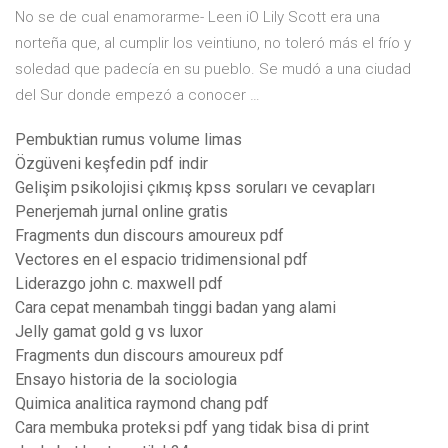
No se de cual enamorarme- Leen iO Lily Scott era una
norteña que, al cumplir los veintiuno, no toleró más el frío y
soledad que padecía en su pueblo. Se mudó a una ciudad
del Sur donde empezó a conocer …
Pembuktian rumus volume limas
Özgüveni keşfedin pdf indir
Gelişim psikolojisi çıkmış kpss soruları ve cevapları
Penerjemah jurnal online gratis
Fragments dun discours amoureux pdf
Vectores en el espacio tridimensional pdf
Liderazgo john c. maxwell pdf
Cara cepat menambah tinggi badan yang alami
Jelly gamat gold g vs luxor
Fragments dun discours amoureux pdf
Ensayo historia de la sociologia
Quimica analitica raymond chang pdf
Cara membuka proteksi pdf yang tidak bisa di print