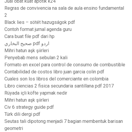
Jual obat kuat apotik k24
Regras de convivencia na sala de aula ensino fundamental
2
Black lies – sötét hazugságok pdf
Contoh format jurnal agenda guru
Cara buat file pdf dari hp
صحيح البخاري pdf اردو
Mihri hatun aşk şiirleri
Penyebab mens sebulan 2 kali
Formato en excel para control de consumo de combustible
Contabilidad de costos libro juan garcia colin pdf
Cuales son los libros del comerciante en colombia
Libro ciencias 2 fisica secundaria santillana pdf 2017
Rüyada içli köfte yapmak nedir
Mihri hatun aşk şiirleri
Civ 6 strategy guide pdf
Türk dili dergi pdf
Seutas tali dipotong menjadi 7 bagian membentuk barisan
geometri