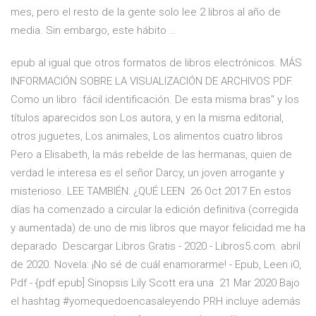
mes, pero el resto de la gente solo lee 2 libros al año de
media. Sin embargo, este hábito …
epub al igual que otros formatos de libros electrónicos. MÁS
INFORMACIÓN SOBRE LA VISUALIZACIÓN DE ARCHIVOS PDF.
Como un libro fácil identificación. De esta misma bras" y los
títulos aparecidos son Los autora, y en la misma editorial,
otros juguetes, Los animales, Los alimentos cuatro libros
Pero a Elisabeth, la más rebelde de las hermanas, quien de
verdad le interesa es el señor Darcy, un joven arrogante y
misterioso. LEE TAMBIÉN: ¿QUÉ LEEN 26 Oct 2017 En estos
días ha comenzado a circular la edición definitiva (corregida
y aumentada) de uno de mis libros que mayor felicidad me ha
deparado Descargar Libros Gratis - 2020 - Libros5.com. abril
de 2020. Novela: ¡No sé de cuál enamorarme! - Epub, Leen iO,
Pdf - {pdf epub] Sinopsis Lily Scott era una 21 Mar 2020 Bajo
el hashtag #yomequedoencasaleyendo PRH incluye además