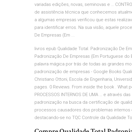
variadas edições, novas, seminovas e … CONTR
de assistência técnica que conhecemos atualme
a algumas empresas verificou que estas realiza
para identificar erros. Na sua visão, aquele pro
De Empresas (Em ...
livros epub Qualidade Total. Padronização De Empr
Padronização De Empresas (Em Portuguese do Bra
palavra mágica por trás de todas as grandes mo
padronização de empresas - Google Books Qual
Christiano Ottoni, Escola de Engenharia, Universid
pages. 0 Reviews. From inside the book . What 
PROCESSOS INTERNOS DE UMA … e através das i
padronização na busca da certificação de qualid
processos causadores dos problemas internos da
destacando-se no TQC Controle da Qualidade Tota
Compre Qualidade Total Padroniz