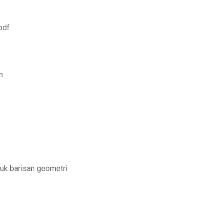
pdf
n
uk barisan geometri