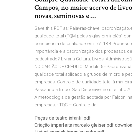
Campos, no maior acervo de livros
novas, seminovas e …
Save this PDF as: Palavras-chave: padronização
qualidade total (TQM pelas siglas em inglês) con
consciência de qualidade em 64 13.4 Processos
importância e a padronização dos processos d
cadastrado? Livraria Cultura; Livros; Adminis
NO CARTÃO DE CRÉDITO Módulo 5 - Padronização
qualidade total aplicado a grupos de micro e 
empresas. Controle de qualidade total à manei
Passando a limpo. São Disponível no site: http:/
A metodologia de gestão adotada por Falconi na
empresas; · TQC – Controle da
Peças de teatro infantil pdf
Criação imperfeita marcelo gleiser pdf downlo