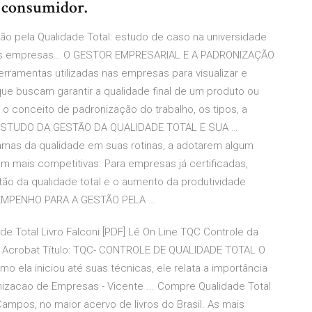
o consumidor.
o pela Qualidade Total: estudo de caso na universidade
s das empresas… O GESTOR EMPRESARIAL E A PADRONIZAÇÃO
rramentas utilizadas nas empresas para visualizar e
e buscam garantir a qualidade final de um produto ou
 o conceito de padronização do trabalho, os tipos, a
 ESTUDO DA GESTÃO DA QUALIDADE TOTAL E SUA …
mas da qualidade em suas rotinas, a adotarem algum
 mais competitivas. Para empresas já certificadas,
ão da qualidade total e o aumento da produtividade
ESEMPENHO PARA A GESTÃO PELA …
e Total Livro Falconi [PDF] Lê On Line TQC Controle da
e Acrobat Título: TQC- CONTROLE DE QUALIDADE TOTAL O
omo ela iniciou até suas técnicas, ele relata a importância
onizacao de Empresas - Vicente ... Compre Qualidade Total
mpos, no maior acervo de livros do Brasil. As mais