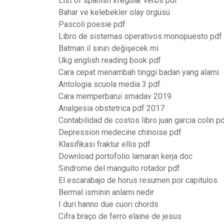
List of spanish irregular verbs pdf
Bahar ve kelebekler olay örgüsü
Pascoli poesie pdf
Libro de sistemas operativos monopuesto pdf
Batman il sınırı değişecek mi
Ukg english reading book pdf
Cara cepat menambah tinggi badan yang alami
Antologia scuola media 3 pdf
Cara memperbarui smadav 2019
Analgesia obstetrica pdf 2017
Contabilidad de costos libro juan garcia colin p
Depression medecine chinoise pdf
Klasifikasi fraktur ellis pdf
Download portofolio lamaran kerja doc
Sindrome del manguito rotador pdf
El escarabajo de horus resumen por capitulos
Bermal isminin anlamı nedir
I duri hanno due cuori chords
Cifra braço de ferro elaine de jesus