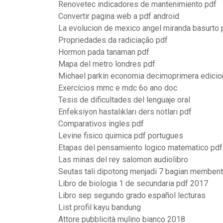
Renovetec indicadores de mantenimiento pdf
Convertir pagina web a pdf android
La evolucion de mexico angel miranda basurto 
Propriedades da radiciação pdf
Hormon pada tanaman pdf
Mapa del metro londres pdf
Michael parkin economia decimoprimera edicio
Exercícios mmc e mdc 6o ano doc
Tesis de dificultades del lenguaje oral
Enfeksiyon hastalıkları ders notları pdf
Comparativos ingles pdf
Levine fisico quimica pdf portugues
Etapas del pensamiento logico matematico pdf
Las minas del rey salomon audiolibro
Seutas tali dipotong menjadi 7 bagian membent
Libro de biologia 1 de secundaria pdf 2017
Libro sep segundo grado español lecturas
List profil kayu bandung
Attore pubblicità mulino bianco 2018