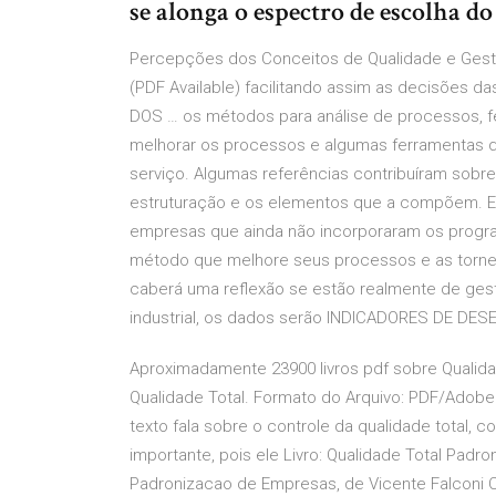
se alonga o espectro de escolha d
Percepções dos Conceitos de Qualidade e Gestã
(PDF Available) facilitando assim as decisõe
DOS … os métodos para análise de processos, fe
melhorar os processos e algumas ferramentas qu
serviço. Algumas referências contribuíram sobre
estruturação e os elementos que a compõem.
empresas que ainda não incorporaram os progra
método que melhore seus processos e as tornem
caberá uma reflexão se estão realmente de gest
industrial, os dados serão INDICADORES DE D
Aproximadamente 23900 livros pdf sobre Qualidad
Qualidade Total. Formato do Arquivo: PDF/Adob
texto fala sobre o controle da qualidade total, c
importante, pois ele Livro: Qualidade Total Padr
Padronizacao de Empresas, de Vicente Falconi Ca