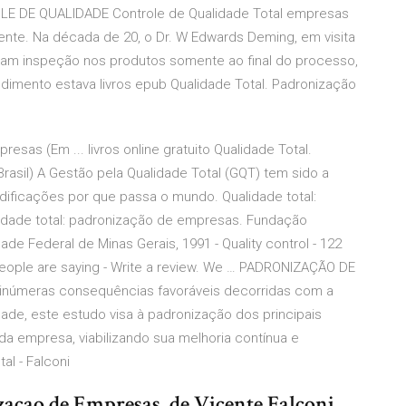
OLE DE QUALIDADE Controle de Qualidade Total empresas
nte. Na década de 20, o Dr. W Edwards Deming, em visita
vam inspeção nos produtos somente ao final do processo,
cedimento estava livros epub Qualidade Total. Padronização
esas (Em ... livros online gratuito Qualidade Total.
sil) A Gestão pela Qualidade Total (GQT) tem sido a
dificações por que passa o mundo. Qualidade total:
idade total: padronização de empresas. Fundação
ade Federal de Minas Gerais, 1991 - Quality control - 122
people are saying - Write a review. We … PADRONIZAÇÃO DE
númeras consequências favoráveis decorridas com a
ade, este estudo visa à padronização dos principais
 empresa, viabilizando sua melhoria contínua e
l - Falconi
acao de Empresas, de Vicente Falconi