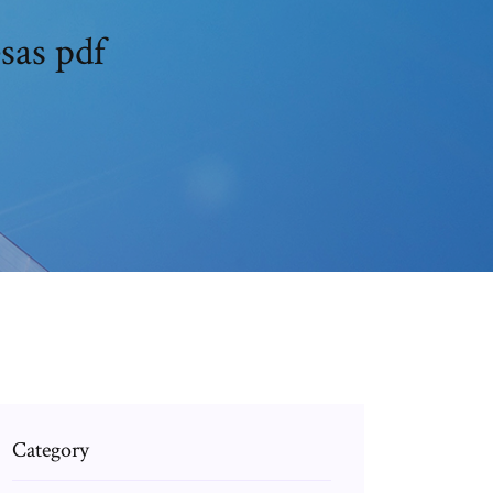
sas pdf
Category