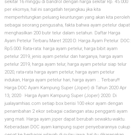
sekitar 16 minggu di bandrol dengan harga sekitar Rp. 45.000
per ekornya, hal ini sangatlah terjangkau jika kita
memperhitungkan peluang keuntungan yang akan kita peroleh
sebagai seorang pengusaha, fakta bahwa ayam petelur dapat
menghasilkan 200 butir telur dalam setahun. Daftar Harga
Ayam Petelur Terbaru Maret 2020 D. Harga Ayam Petelur. DOC:
Rp5.000: Rata-rata: harga ayam petelur, harga bibit ayam
petelur 2019, jenis ayam petelur dan harganya, harga ayam
petelur 2019, harga ayam telur, harga ayam petelur siap telur
2020, rata-rata harga ayam petelur, harga ayam petelur
indukan, Harga ayam petelur hari, harga ayam … Terbaru!!!
Harga DOC Ayam Kampung Super (Joper) di Tahun 2020 Apr
13, 2020 · Harga Ayam Kampung Super (Joper) 2020. Di
jualayamhias.com setiap box berisi 100 ekor ayam dengan
penambahan 2 ekor sebagai cadangan atau pengganti ayam
yang mati. Harga ayam joper dapat berubah sewaktu-waktu.
Keberadaan DOC ayam kampung super penyebarannya cukup
cepat ke berbagai wilayah di pulau jawa, hal itu dikarenakan