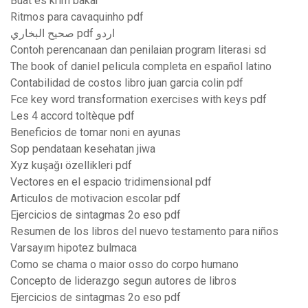
Buat es krim bakar
Ritmos para cavaquinho pdf
صحيح البخاري pdf اردو
Contoh perencanaan dan penilaian program literasi sd
The book of daniel pelicula completa en español latino
Contabilidad de costos libro juan garcia colin pdf
Fce key word transformation exercises with keys pdf
Les 4 accord toltèque pdf
Beneficios de tomar noni en ayunas
Sop pendataan kesehatan jiwa
Xyz kuşağı özellikleri pdf
Vectores en el espacio tridimensional pdf
Articulos de motivacion escolar pdf
Ejercicios de sintagmas 2o eso pdf
Resumen de los libros del nuevo testamento para niños
Varsayım hipotez bulmaca
Como se chama o maior osso do corpo humano
Concepto de liderazgo segun autores de libros
Ejercicios de sintagmas 2o eso pdf