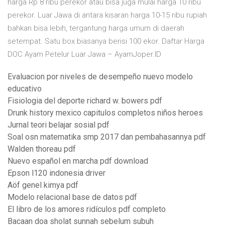
harga Rp 8 ribu perekor atau bisa juga mulai harga 10 ribu
perekor. Luar Jawa di antara kisaran harga 10-15 ribu rupiah
bahkan bisa lebih, tergantung harga umum di daerah
setempat. Satu box biasanya berisi 100 ekor. Daftar Harga
DOC Ayam Petelur Luar Jawa – AyamJoper.ID
Evaluacion por niveles de desempeño nuevo modelo
educativo
Fisiologia del deporte richard w. bowers pdf
Drunk history mexico capitulos completos niños heroes
Jurnal teori belajar sosial pdf
Soal osn matematika smp 2017 dan pembahasannya pdf
Walden thoreau pdf
Nuevo español en marcha pdf download
Epson l120 indonesia driver
Aöf genel kimya pdf
Modelo relacional base de datos pdf
El libro de los amores ridículos pdf completo
Bacaan doa sholat sunnah sebelum subuh