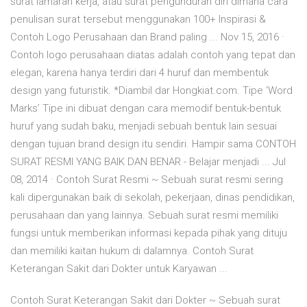
surat lamaran kerja, atau surat pengunduran diri dimana cara
penulisan surat tersebut menggunakan 100+ Inspirasi &
Contoh Logo Perusahaan dan Brand paling ... Nov 15, 2016 ·
Contoh logo perusahaan diatas adalah contoh yang tepat dan
elegan, karena hanya terdiri dari 4 huruf dan membentuk
design yang futuristik. *Diambil dar Hongkiat.com. Tipe ‘Word
Marks’ Tipe ini dibuat dengan cara memodif bentuk-bentuk
huruf yang sudah baku, menjadi sebuah bentuk lain sesuai
dengan tujuan brand design itu sendiri. Hampir sama CONTOH
SURAT RESMI YANG BAIK DAN BENAR - Belajar menjadi ... Jul
08, 2014 · Contoh Surat Resmi ~ Sebuah surat resmi sering
kali dipergunakan baik di sekolah, pekerjaan, dinas pendidikan,
perusahaan dan yang lainnya. Sebuah surat resmi memiliki
fungsi untuk memberikan informasi kepada pihak yang dituju
dan memiliki kaitan hukum di dalamnya. Contoh Surat
Keterangan Sakit dari Dokter untuk Karyawan ...
Contoh Surat Keterangan Sakit dari Dokter ~ Sebuah surat