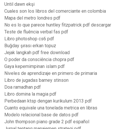
Until dawn ekşi
Cuales son los libros del comerciante en colombia
Mapa del metro londres pdf
No es lo que parece huntley fitzpatrick pdf descargar
Teste de fluência verbal fas pdf
Libro photoshop cs6 pdf
Buğday şırası erkan topuz
Jejak langkah pdf free download
O poder da consciência chopra pdf
Gaya kepemimpinan islam pdf
Niveles de aprendizaje en primero de primaria
Libro de jugadas barney stinson
Doa ramadhan pdf
Libro domina la magia pdf
Perbedaan ktsp dengan kurikulum 2013 pdf
Cuanto equivale una tonelada metrica en libras
Modelo relacional base de datos pdf
John thompson piano grade 2 pdf español
Jurnal tentang manajemen strategi pdf