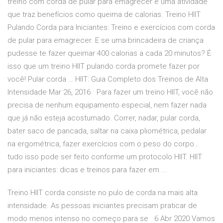
treino com corda de pular para emagrecer é uma atividade
que traz benefícios como queima de calorias. Treino HIIT
Pulando Corda para Iniciantes: Treino e exercícios com corda
de pular para emagrecer. E se uma brincadeira de criança
pudesse te fazer queimar 400 calorias a cada 20 minutos? É
isso que um treino HIIT pulando corda promete fazer por
você! Pular corda … HIIT: Guia Completo dos Treinos de Alta
Intensidade Mar 26, 2016 · Para fazer um treino HIIT, você não
precisa de nenhum equipamento especial, nem fazer nada
que já não esteja acostumado. Correr, nadar, pular corda,
bater saco de pancada, saltar na caixa pliométrica, pedalar
na ergométrica, fazer exercícios com o peso do corpo…
tudo isso pode ser feito conforme um protocolo HIIT. HIIT
para iniciantes: dicas e treinos para fazer em ...
Treino HIIT corda consiste no pulo de corda na mais alta
intensidade. As pessoas iniciantes precisam praticar de
modo menos intenso no começo para se 6 Abr 2020 Vamos