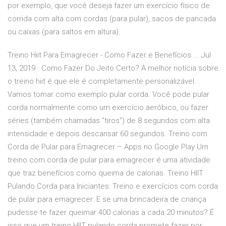
por exemplo, que você deseja fazer um exercício físico de
corrida com alta com cordas (para pular), sacos de pancada
ou caixas (para saltos em altura).
Treino Hiit Para Emagrecer - Como Fazer e Benefícios ... Jul
13, 2019 · Como Fazer Do Jeito Certo? A melhor notícia sobre
o treino hiit é que ele é completamente personalizável.
Vamos tomar como exemplo pular corda. Você pode pular
corda normalmente como um exercício aeróbico, ou fazer
séries (também chamadas “tiros”) de 8 segundos com alta
intensidade e depois descansar 60 segundos. Treino com
Corda de Pular para Emagrecer – Apps no Google Play Um
treino com corda de pular para emagrecer é uma atividade
que traz benefícios como queima de calorias. Treino HIIT
Pulando Corda para Iniciantes: Treino e exercícios com corda
de pular para emagrecer. E se uma brincadeira de criança
pudesse te fazer queimar 400 calorias a cada 20 minutos? É
isso que um treino HIIT pulando corda promete fazer por